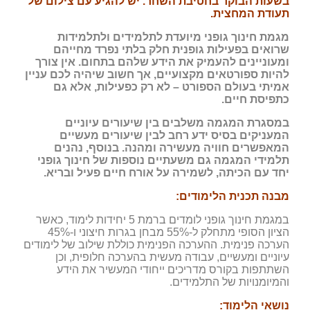
בשעות הבוקר בחטיבת השחר. יש להגיע עם צילום של
תעודת המחצית.
מגמת חינוך גופני מיועדת לתלמידים ולתלמידות
שרואים בפעילות גופנית חלק בלתי נפרד מחייהם
ומעוניינים להעמיק את הידע שלהם בתחום. אין צורך
להיות ספורטאים מקצועיים, אך חשוב שיהיה לכם עניין
אמיתי בעולם הספורט – לא רק כפעילות, אלא גם
כתפיסת חיים.
במסגרת המגמה משלבים בין שיעורים עיוניים
המעניקים בסיס ידע רחב לבין שיעורים מעשיים
המאפשרים חוויה מעשירה ומהנה. בנוסף, נהנים
תלמידי המגמה גם משעתיים נוספות של חינוך גופני
יחד עם הכיתה, לשמירה על אורח חיים פעיל ובריא.
מבנה תכנית הלימודים:
במגמת חינוך גופני לומדים ברמת 5 יחידות לימוד, כאשר
הציון הסופי מתחלק ל-55% מבחן בגרות חיצוני ו-45%
הערכה פנימית. ההערכה הפנימית כוללת שילוב של לימודים
עיוניים ומעשיים, עבודה מעשית בהערכה חלופית, וכן
השתתפות בקורס מדריכים ייחודי המעשיר את הידע
והמיומנויות של התלמידים.
נושאי הלימוד: