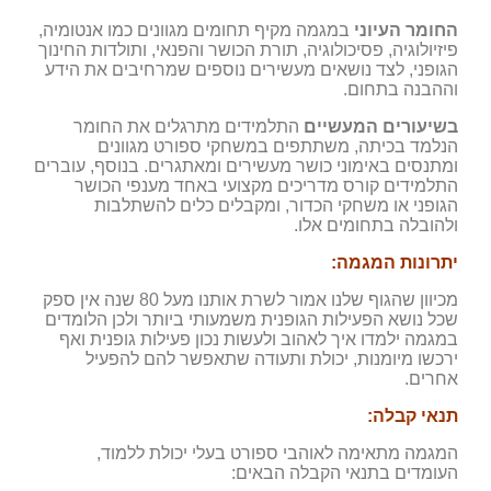
החומר העיוני
במגמה מקיף תחומים מגוונים כמו אנטומיה,
פיזיולוגיה, פסיכולוגיה, תורת הכושר והפנאי, ותולדות החינוך
הגופני, לצד נושאים מעשירים נוספים שמרחיבים את הידע
וההבנה בתחום.
בשיעורים המעשיים
התלמידים מתרגלים את החומר
הנלמד בכיתה, משתתפים במשחקי ספורט מגוונים
ומתנסים באימוני כושר מעשירים ומאתגרים. בנוסף, עוברים
התלמידים קורס מדריכים מקצועי באחד מענפי הכושר
הגופני או משחקי הכדור, ומקבלים כלים להשתלבות
ולהובלה בתחומים אלו.
יתרונות המגמה:
מכיוון שהגוף שלנו אמור לשרת אותנו מעל 80 שנה אין ספק
שכל נושא הפעילות הגופנית משמעותי ביותר ולכן הלומדים
במגמה ילמדו איך לאהוב ולעשות נכון פעילות גופנית ואף
ירכשו מיומנות, יכולת ותעודה שתאפשר להם להפעיל
אחרים.
תנאי קבלה:
המגמה מתאימה לאוהבי ספורט בעלי יכולת ללמוד,
העומדים בתנאי הקבלה הבאים: