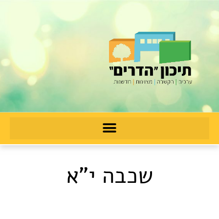
שכבה י"א